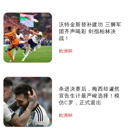
沃特金斯替补建功 三狮军
团齐声喝彩 剑指柏林决
战！
欧洲杯
杀进决赛后，梅西却遽然
宣告生计最严峻选择！模
仿C罗，正式退出
欧洲杯