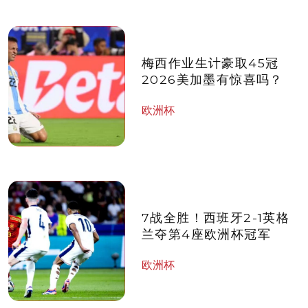
梅西作业生计豪取45冠
2026美加墨有惊喜吗？
欧洲杯
7战全胜！西班牙2-1英格
兰夺第4座欧洲杯冠军
欧洲杯