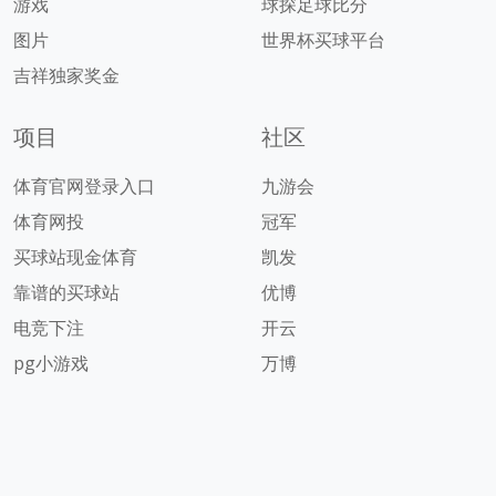
游戏
球探足球比分
图片
世界杯买球平台
吉祥独家奖金
项目
社区
体育官网登录入口
九游会
体育网投
冠军
买球站现金体育
凯发
靠谱的买球站
优博
电竞下注
开云
pg小游戏
万博