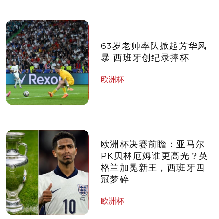
63岁老帅率队掀起芳华风
暴 西班牙创纪录捧杯
欧洲杯
欧洲杯决赛前瞻：亚马尔
PK贝林厄姆谁更高光？英
格兰加冕新王，西班牙四
冠梦碎
欧洲杯