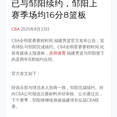
已与邹阳续约，邹阳上
赛季场均16分8篮板
CBA
2025年8月23日
CBA全明星赛赛程时间 福建男篮官方发布公告，宣
布球队与邹阳完成续约。CBA全明星赛赛程时间 此
前有媒体人报道称，
吉祥体育
福建男篮与邹阳签下
的是两年B类续约合同。
官方发文如下：
经俱乐部与球员本人协商一致，邹阳完成续约。待
向CBA公司报送注册材料并经审核、公示通过后，
下个赛季，邹阳将继续身披福建球衣征战CBA联
赛。