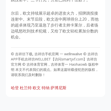
尔后，欧文持续展示超卓的进攻火力，招牌跳投接
连射中。末节后段，欧文连中两球得分上20，而他
的超卓体现乃至逼急了步行者主帅卡莱尔，后者场
边吼怒吃到技术犯规，又给了欧文轻松累加分数的
机会。
© 吉祥坊下载, 吉祥坊手机官网 一 wellnwalive © 吉祥坊
APP手机吉祥坊WELLBET【访问smartjxf.com】吉祥坊
官方网 © 吉祥体育官网，吉祥体育一 Haohaowb 版权申
明 本文不代表我们的观点。如果这篇转载侵犯您的版权，
请联系我们及时删除！
哈登
杜兰特
欧文
特纳
萨博尼斯