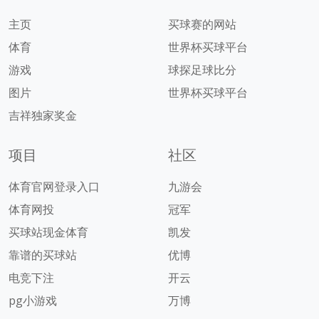
主页
买球赛的网站
体育
世界杯买球平台
游戏
球探足球比分
图片
世界杯买球平台
吉祥独家奖金
项目
社区
体育官网登录入口
九游会
体育网投
冠军
买球站现金体育
凯发
靠谱的买球站
优博
电竞下注
开云
pg小游戏
万博