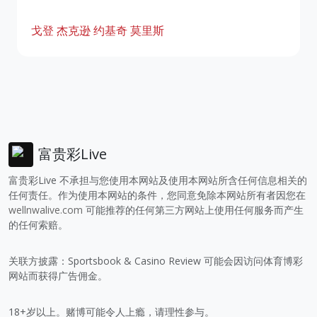
戈登
杰克逊
约基奇
莫里斯
富贵彩Live
富贵彩Live 不承担与您使用本网站及使用本网站所含任何信息相关的
任何责任。作为使用本网站的条件，您同意免除本网站所有者因您在
wellnwalive.com
可能推荐的任何第三方网站上使用任何服务而产生
的任何索赔。
关联方披露：Sportsbook & Casino Review 可能会因访问体育博彩
网站而获得广告佣金。
18+岁以上。赌博可能令人上瘾，请理性参与。