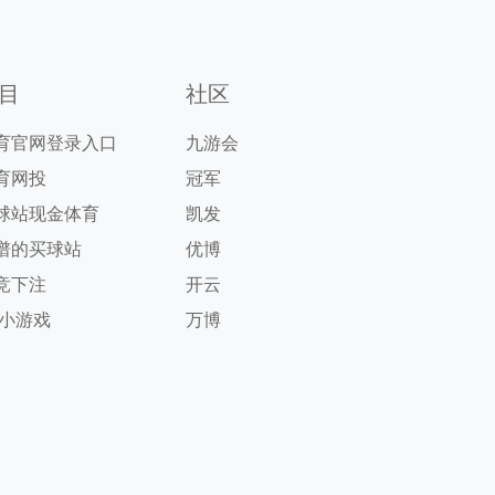
目
社区
育官网登录入口
九游会
育网投
冠军
球站现金体育
凯发
谱的买球站
优博
竞下注
开云
g小游戏
万博