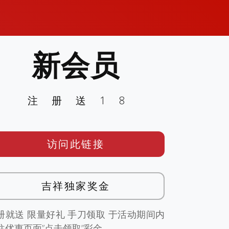
新会员
注册送18
访问此链接
吉祥独家奖金
册就送 限量好礼 手刀领取 于活动期间内
往优惠页面”点击领取”彩金。