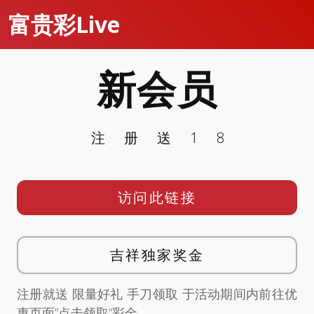
富贵彩Live
新会员
注册送18
访问此链接
吉祥独家奖金
注册就送 限量好礼 手刀领取 于活动期间内前往优
惠页面”点击领取”彩金。