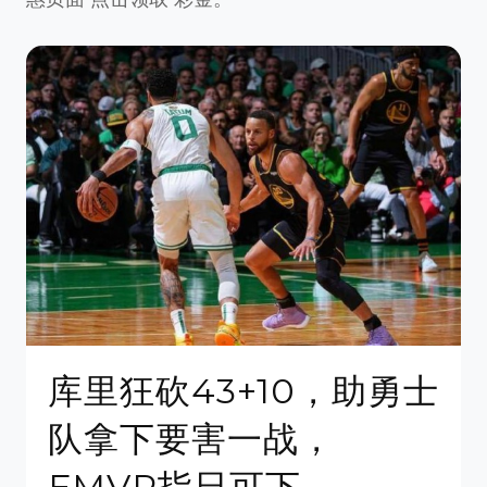
库里狂砍43+10，助勇士
队拿下要害一战，
FMVP指日可下