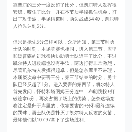
靠普尔的三分一度反超了比分，但凯尔特人发挥很
安稳，咬住了比分，并在本节后半段抓住机会，打
出了攻击波，半场结束时，两边战成54:49，凯尔特
人抢先达到5分。
但只是抢先5分怎样可以，众所周知，第三节时勇
士队的时刻，本场竞赛也相同，进入第三节，库里
和汤普森的进球很快协助勇士队追平了比分，不过
凯尔特人进攻端也没有手软，两边打得非常激烈，
尽管凯尔特人发挥很超卓，但是怎奈库里不讲理，
本届屡次命中要害三分，第三节结束的时分，勇士
队已经反超了1分。进入要害的第四节，凯尔特人
首先发问，怀特和塔图姆三分连中，布朗跳投+打
破连拿6分，再次占据了场上的优势，怎奈这场竞
赛注定是归于库里的，依靠要害的3分和最终连续
的罚球，勇士队仍是扑灭了凯尔特人反攻的火苗，
最终他们以107:97拿下了这场胜利。