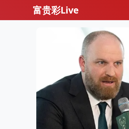
富贵彩Live