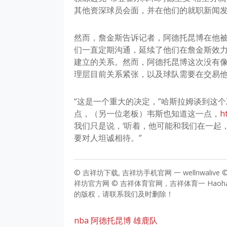
其他资深球员会面，并在他们的就职新闻
然而，詹金斯告诉记者，阿德托昆博在他
们一直定期沟通，延续了他们在詹金斯效力雄
建立的关系。然而，阿德托昆博这次没有
理层目前关系紧张，以及球队需要在交易
“这是一个重大的决定，”哈斯拉姆谈到这
点，（另一位老板）韦斯也知道这一点，
h
我们只是说，‘听着，他可能和我们在一起
要对人坦诚相待。”
© 吉祥坊下载, 吉祥坊手机官网 一 wellnwalive
祥坊官方网 © 吉祥体育官网，吉祥体育一 Hao
的版权，请联系我们及时删除！
nba
阿德托昆博
雄鹿队