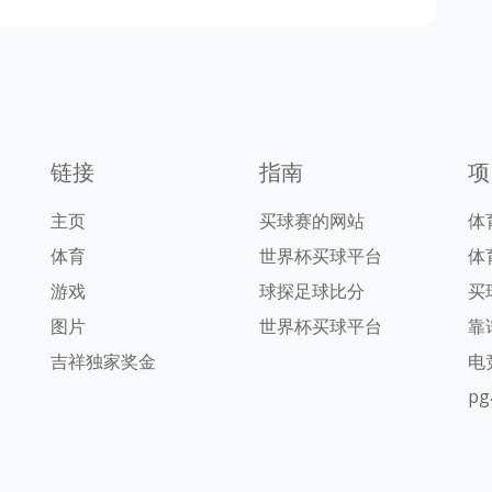
链接
指南
项
主页
买球赛的网站
体
体育
世界杯买球平台
体
游戏
球探足球比分
买
图片
世界杯买球平台
靠
吉祥独家奖金
电
p