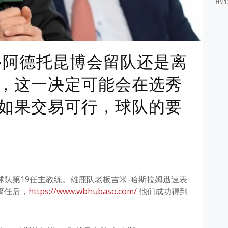
斯·阿德托昆博会留队还是离
，这一决定可能会在选秀
如果交易可行，球队的要
球队第19任主教练。雄鹿队老板吉米-哈斯拉姆迅速表
离任后，
https://www.wbhubaso.com/
他们成功得到