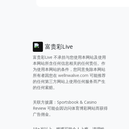
富贵彩Live
富贵彩Live 不承担与您使用本网站及使用
本网站所含任何信息相关的任何责任。作
为使用本网站的条件，您同意免除本网站
所有者因您在
wellnwalive.com
可能推荐
的任何第三方网站上使用任何服务而产生
的任何索赔。
关联方披露：Sportsbook & Casino
Review 可能会因访问体育博彩网站而获得
广告佣金。
18+岁以上。赌博可能令人上瘾，请理性