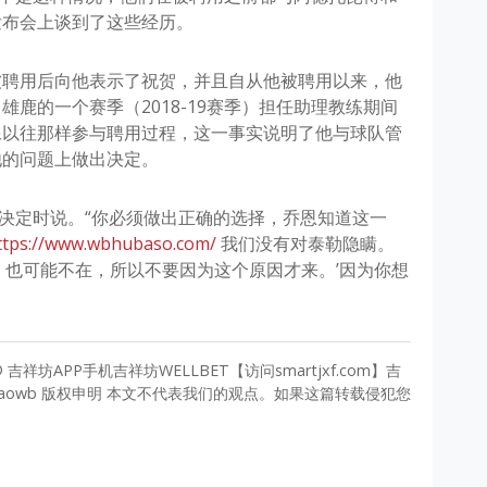
发布会上谈到了这些经历。
被聘用后向他表示了祝贺，并且自从他被聘用以来，他
鹿的一个赛季（2018-19赛季）担任助理教练期间
像以往那样参与聘用过程，这一事实说明了他与球队管
他的问题上做出决定。
个决定时说。“你必须做出正确的选择，乔恩知道这一
ttps://www.wbhubaso.com/
我们没有对泰勒隐瞒。
，也可能不在，所以不要因为这个原因才来。’因为你想
 © 吉祥坊APP手机吉祥坊WELLBET【访问smartjxf.com】吉
haowb 版权申明 本文不代表我们的观点。如果这篇转载侵犯您