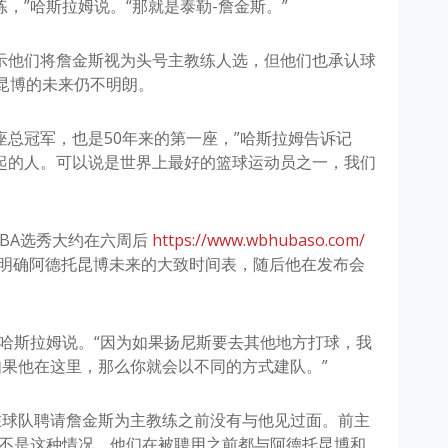
，”哈斯拉姆说。“那就是泰勒-詹金斯。”
示他们将詹金斯视为头号主教练人选，但他们也承认球
托昆博的未来仍不明朗。
座总冠军，也是50年来的第一座，”哈斯拉姆告诉记
起的人。可以说是世界上最好的篮球运动员之一，我们
BA选秀大约在六周后
https://www.wbhubaso.com/
该明确阿德托昆博未来的大致时间表，随后他在发布会
”哈斯拉姆说。“因为如果扬尼斯要去其他地方打球，我
果他在这里，那么你就会以不同的方式建队。”
在球队聘请詹金斯为主教练之前没有与他见过面。前主
就不是这种情况，他们在被聘用之前都与阿德托昆博和