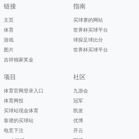
链接
指南
主页
买球赛的网站
体育
世界杯买球平台
游戏
球探足球比分
图片
世界杯买球平台
吉祥独家奖金
项目
社区
体育官网登录入口
九游会
体育网投
冠军
买球站现金体育
凯发
靠谱的买球站
优博
电竞下注
开云