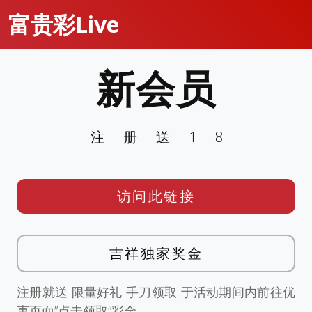
富贵彩Live
新会员
注册送18
访问此链接
吉祥独家奖金
注册就送 限量好礼 手刀领取 于活动期间内前往优
惠页面”点击领取”彩金。