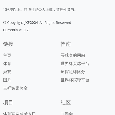
18+岁以上。赌博可能令人上瘾，请理性参与。
© Copyright
JXF2024
. All Rights Reserved
Currently v1.0.2.
链接
指南
主页
买球赛的网站
体育
世界杯买球平台
游戏
球探足球比分
图片
世界杯买球平台
吉祥独家奖金
项目
社区
体育官网登录入口
九游会