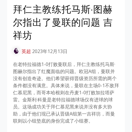
拜仁主教练托马斯·图赫
尔指出了曼联的问题 吉
祥坊
英超
2023年12月13日
在老特拉福德1-0打败曼联后，拜仁主教练托马斯·
图赫尔指出了红魔面临的问题。欧冠A组，曼联并
没有创造奇迹。他们希望获得晋级资历所需的两个
条件都没有满意。具体来说，曼联在主场0-1不敌拜
仁慕尼黑，而哥本哈根则在丹麦1-0打败加拉塔萨
雷。金斯利·科曼是老特拉福德球场仅有进球的球
员。这场成功关于拜仁慕尼黑来说并没有多大协
助，由于他们现已承认晋级A组第一吉祥坊，而曼
联则以小组垫底的身份完成了小组赛。