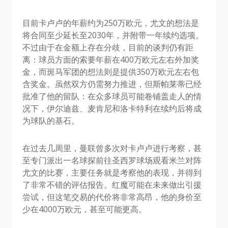
目前卡卢卢的年薪约为250万欧元，尤文的想法是
将合同至少延长至2030年，并附带一年续约选项。
不过由于在金额上存在分歧，目前的谈判仍有距
离：球员方面的索要年薪在400万欧元左右外加奖
金，而斑马军团的想法则是提供350万欧元左右包
含奖金。虽然双方仍需努力推进，但斯帕莱蒂已经
批准了他的留队：在众多球员可能卷铺盖走人的情
况下，伊尔迪兹、麦肯尼和洛卡特利在续约后将成
为球队的基石。
在过去几周里，曼联曾多次对卡卢卢进行考察，甚
至专门派出一名球探前往圣西罗球场观看米兰对阵
尤文的比赛，主要任务就是考察他的表现，并得到
了非常不错的评估报告。红魔可能在未来做出引援
尝试，但这笔交易的代价将非常高昂，他的身价至
少在4000万欧元，甚至可能更高。