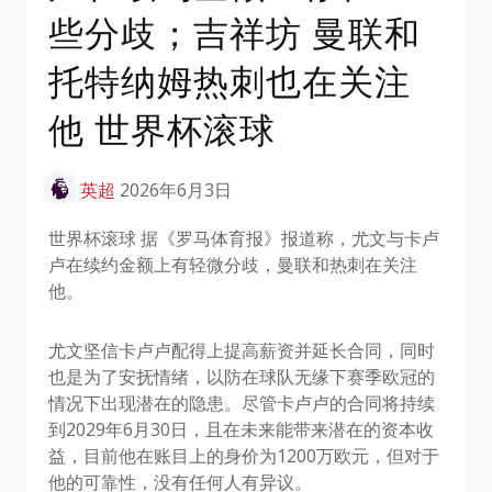
些分歧；吉祥坊 曼联和
托特纳姆热刺也在关注
他 世界杯滚球
英超
2026年6月3日
世界杯滚球 据《罗马体育报》报道称，尤文与卡卢
卢在续约金额上有轻微分歧，曼联和热刺在关注
他。
尤文坚信卡卢卢配得上提高薪资并延长合同，同时
也是为了安抚情绪，以防在球队无缘下赛季欧冠的
情况下出现潜在的隐患。尽管卡卢卢的合同将持续
到2029年6月30日，且在未来能带来潜在的资本收
益，目前他在账目上的身价为1200万欧元，但对于
他的可靠性，没有任何人有异议。