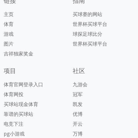
链接
指南
主页
买球赛的网站
体育
世界杯买球平台
游戏
球探足球比分
图片
世界杯买球平台
吉祥独家奖金
项目
社区
体育官网登录入口
九游会
体育网投
冠军
买球站现金体育
凯发
靠谱的买球站
优博
电竞下注
开云
pg小游戏
万博