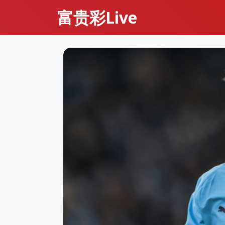
富贵彩Live