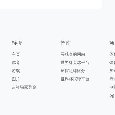
链接
指南
项
主页
买球赛的网站
体
体育
世界杯买球平台
体
游戏
球探足球比分
买
图片
世界杯买球平台
靠
吉祥独家奖金
电
p