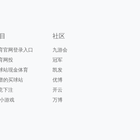
目
社区
育官网登录入口
九游会
育网投
冠军
球站现金体育
凯发
谱的买球站
优博
竞下注
开云
g小游戏
万博