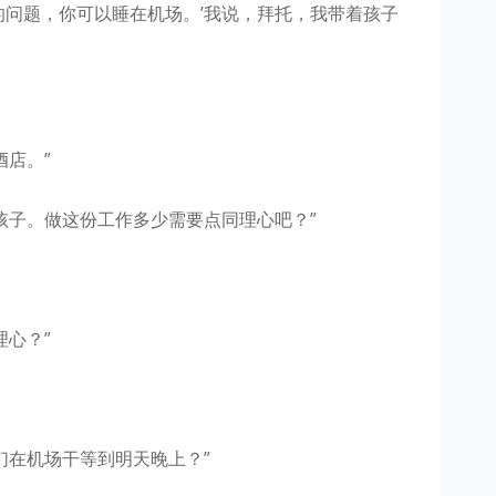
的问题，你可以睡在机场。’我说，拜托，我带着孩子
酒店。”
孩子。做这份工作多少需要点同理心吧？”
理心？”
们在机场干等到明天晚上？”