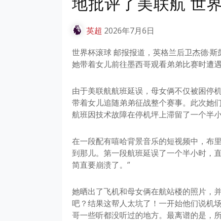
地批评了美联航 世
英超
2026年7月6日
世界杯滚球 邮报报道，英格兰后卫杰德·
她带着女儿前往墨西哥观看弟弟比赛时遭遇
由于美联航航班延误，母女俩不仅被困停
带着女儿追随弟弟征战整个赛事。此次她
航班因技术故障在停机坪上滞留了一个半
在一段配有嘻哈背景音乐的短视频中，布里
到那儿。第一段航班延误了一个半小时，
简直要崩溃了。”
她晒出了飞机和母女俩在航站楼的照片，并
吧？结果这帮人太坑了！一开始他们说机
哥一些听都没听过的地方。最离谱的是，