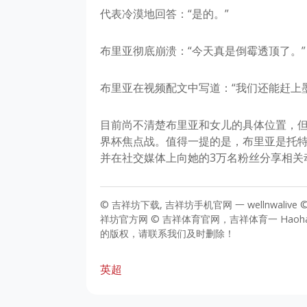
代表冷漠地回答：“是的。”
布里亚彻底崩溃：“今天真是倒霉透顶了。”
布里亚在视频配文中写道：“我们还能赶上
目前尚不清楚布里亚和女儿的具体位置，
界杯焦点战。值得一提的是，布里亚是托
并在社交媒体上向她的3万名粉丝分享相关
© 吉祥坊下载, 吉祥坊手机官网 一 wellnwalive
祥坊官方网 © 吉祥体育官网，吉祥体育一 Hao
的版权，请联系我们及时删除！
英超