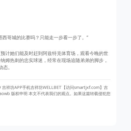
墨西哥城的比赛吗？只能走一步看一步了。”
但预计她们能及时赶到阿兹特克体育场，观看今晚的世
特纳姆热刺的忠实球迷，经常在现场追随弟弟的脚步，
动态。
 © 吉祥坊APP手机吉祥坊WELLBET【访问smartjxf.com】吉
haowb 版权申明 本文不代表我们的观点。如果这篇转载侵犯您