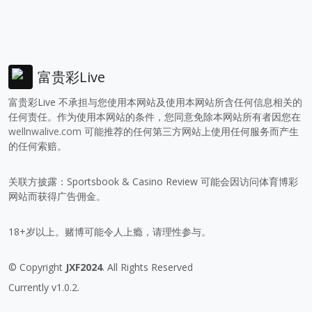
富贵彩Live
富贵彩Live 不承担与您使用本网站及使用本网站所含任何信息相关的
任何责任。作为使用本网站的条件，您同意免除本网站所有者因您在
wellnwalive.com
可能推荐的任何第三方网站上使用任何服务而产生
的任何索赔。
关联方披露：Sportsbook & Casino Review 可能会因访问体育博彩
网站而获得广告佣金。
18+岁以上。赌博可能令人上瘾，请理性参与。
© Copyright
JXF2024
. All Rights Reserved
Currently v1.0.2.