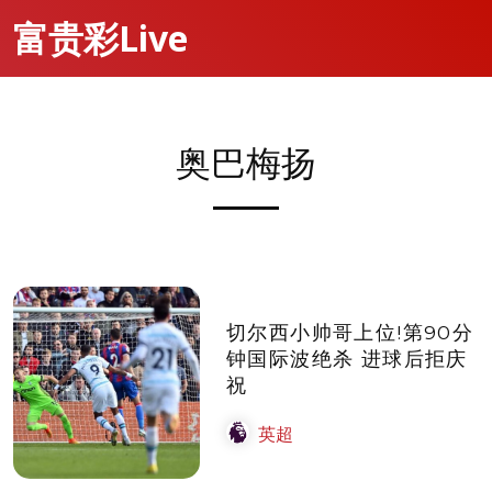
富贵彩Live
奥巴梅扬
切尔西小帅哥上位!第90分
钟国际波绝杀 进球后拒庆
祝
英超