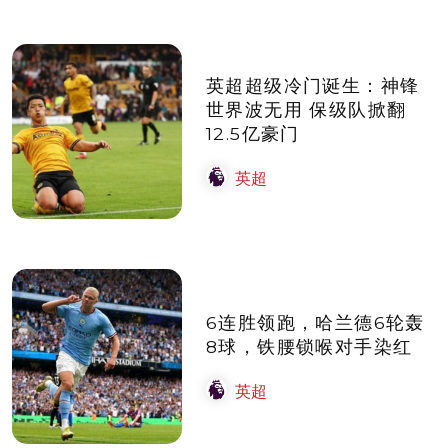
英超超级冷门诞生：神锋
世界波无用 保级队掀翻
12.5亿豪门
英超
6连胜领跑，哈兰德6轮轰
8球，铁腰锁喉对手染红
英超