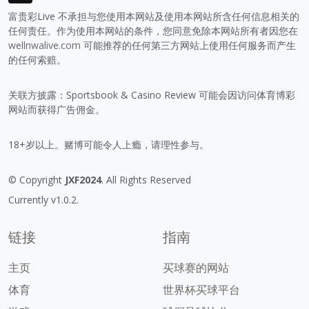
富贵彩Live 不承担与您使用本网站及使用本网站所含任何信息相关的
任何责任。作为使用本网站的条件，您同意免除本网站所有者因您在
wellnwalive.com
可能推荐的任何第三方网站上使用任何服务而产生
的任何索赔。
关联方披露：Sportsbook & Casino Review 可能会因访问体育博彩
网站而获得广告佣金。
18+岁以上。赌博可能令人上瘾，请理性参与。
© Copyright
JXF2024
. All Rights Reserved
Currently v1.0.2.
链接
指南
主页
买球赛的网站
体育
世界杯买球平台