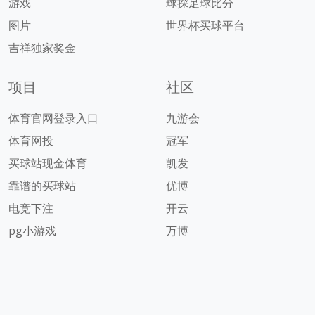
游戏
球探足球比分
图片
世界杯买球平台
吉祥独家奖金
项目
社区
体育官网登录入口
九游会
体育网投
冠军
买球站现金体育
凯发
靠谱的买球站
优博
电竞下注
开云
pg小游戏
万博